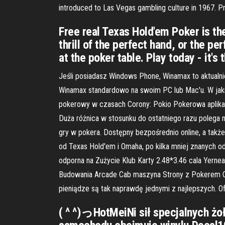
introduced to Las Vegas gambling culture in 1967. P
Free real Texas Hold'em Poker is th
thrill of the perfect hand, or the pe
at the poker table. Play today - it's 
Jeśli posiadasz Windows Phone, Winamax to aktualni
Winamax standardowo na swoim PC lub Mac'u. W jaki
pokerowy w czasach Corony: Pokio Pokerowa aplikacja
Duża różnica w stosunku do ostatniego razu polega n
gry w pokera. Dostępny bezpośrednio online, a takż
od Texas Hold'em i Omaha, po kilka mniej znanyc
odporna na Zużycie Klub Karty 2.48*3.46 cala Yern
Budowania Arcade Cab maszyna Strony z Pokerem On
pieniądze są tak naprawdę jednymi z najlepszych. O
( ^ ^)っHotMeiNi sił specjalnych żoł