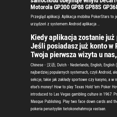
samochodu obejmuje winylu Decal10
Motorola GP300 GP88 GP88S GP36
Przegląd aplikacji. Aplikacja mobilna PokerStars to 
urządzeń z systemem Android aplikacja …
Kiedy aplikacja zostanie już
Jeśli posiadasz już konto w 
Twoja pierwsza wizyta u nas, 
Chinese - 汉语; Dutch - Nederlands; English; English (Au
najbardziej popularnych systemach, czyli Android, a
sekcje, takie jak zakłady sportowe czy kasyno, a w ni
else's money! How to play Texas Hold 'em Poker Howe
introduced to Las Vegas gambling culture in 1967. P
Masque Publishing. Play two face down cards and the
pokeria perustyyliin tietokonehahmoja vastaan.