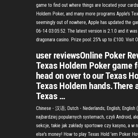
game to find out where things are located your card
Holdem Poker, and many more programs Apple’s Texas
seemingly out of nowhere, Apple has updated the ga
06-14 03:05:52. The latest version is 2.1.0 and it 
dragonara casino. Prize pool: 25% up to £100. Visit
user reviewsOnline Poker Re
Texas Holdem Poker game fo
head on over to our Texas H
Texas Holdem hands.There ar
Texas …
Chinese - 汉语; Dutch - Nederlands; English; English (Au
najbardziej popularnych systemach, czyli Android, a
sekcje, takie jak zakłady sportowe czy kasyno, a w ni
else's money! How to play Texas Hold 'em Poker Howe