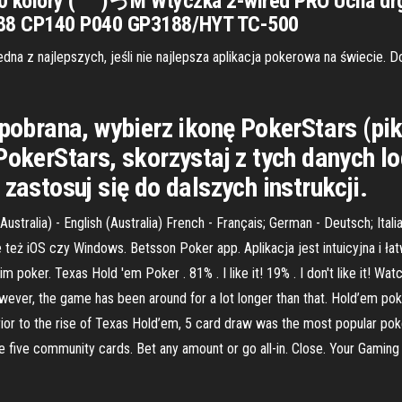
 kolory ( ^ ^)っM Wtyczka 2-wired PRO Ucha drg
88 CP140 P040 GP3188/HYT TC-500
jedna z najlepszych, jeśli nie najlepsza aplikacja pokerowa na świecie. 
 pobrana, wybierz ikonę PokerStars (pi
PokerStars, skorzystaj z tych danych lo
zastosuj się do dalszych instrukcji.
stralia) - English (Australia) French - Français; German - Deutsch; Itali
le też iOS czy Windows. Betsson Poker app. Aplikacja jest intuicyjna i 
m poker. Texas Hold 'em Poker . 81% . I like it! 19% . I don't like it! W
ver, the game has been around for a lot longer than that. Hold’em poke
rior to the rise of Texas Hold’em, 5 card draw was the most popular po
 five community cards. Bet any amount or go all-in. Close. Your Gaming 