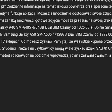
pl? Codzienne informacje na temat jakości powietrza oraz spersonali
 jedyne funkcje aplikacji. Możesz samodzielnie dostosować swoje zdjęc
eśli masz taką możliwość, gotowe zdjęcia możesz przesłać na swoją dru
laxy A40 SM-A405 4/64GB Dual SIM Czarny od 1025,00 zł Opinie Smart
h. Samsung Galaxy A50 SM-A505 4/128GB Dual SIM Czarny od 1229,00 zł
17 sklepach. Co możesz zyskać? Pamiętaj, że wszystkie kupione prze
. Studenci i niezależni użytkownicy mogą wiele zyskać dzięki SAS ® Un
 i metod ilościowych na poziomie wprowadzającym i zaawansowanym, a