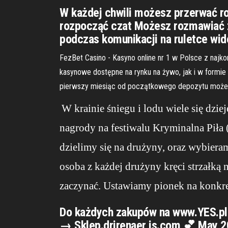
W każdej chwili możesz przerwać r
rozpocząć czat Możesz rozmawiać z 
podczas komunikacji na ruletce wid
FezBet Casino - Kasyno online nr 1 w Polsce z naj
kasynowe dostępne na rynku na żywo, jak i w formie 
pierwszy miesiąc od początkowego depozytu możesz
W krainie śniegu i lodu wiele się dzie
nagrody na festiwalu Kryminalna Piła
dzielimy się na drużyny, oraz wybiera
osoba z każdej drużyny kręci strzałką 
zaczynać. Ustawiamy pionek na konkre
Do każdych zakupów na www.YES.pl 
→ Sklep.drirenaer is.com 💕 May 20,