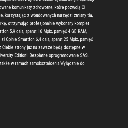
zowane komunikaty zdrowotne, które pozwolą Ci
ie, korzystając z wbudowanych narzędzi zmiany tła,
karkę, otrzymując profesjonalnie wykonany komplet
fon 5,9 cala, aparat 16 Mpix, pamięć 4 GB RAM,
 Opinie Smartfon 6,4 cala, aparat 25 Mpix, pamięć
z Ciebie strony już na zawsze będą dostępne w
iversity Edition!. Bezpłatne oprogramowanie SAS,
 także w ramach samokształcenia.Wyłącznie do