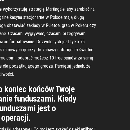
e wykorzystuję strategię Martingale, aby zarabiać na
egalne kasyna stacjonarne w Polsce mają długą
gą obstawiać zakłady w Ruletce, grać w Pokera czy
ą znane. Czasami wygrywam, czasami przegrywam.
ywróć formatowanie. Dozwolonych jest tylko 75
rasza nowych graczy do zabawy i oferuje im świetne
t-home.com i odebrać możesz 10 free spinów za samą
ne dla początkującego gracza. Pamiętaj jednak, że
liwości.
To koniec końców Twoje
zanie funduszami. Kiedy
funduszami jest o
operacji.
iążki adresowej. Co możesz zyskać dzięki aplikacji