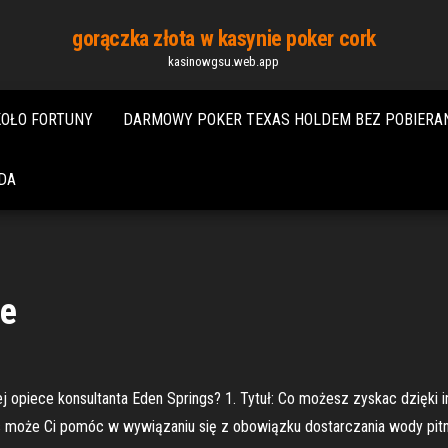
gorączka złota w kasynie poker cork
kasinowgsu.web.app
KOŁO FORTUNY
DARMOWY POKER TEXAS HOLDEM BEZ POBIERA
DA
ce
j opiece konsultanta Eden Springs? 1. Tytuł: Co możesz zyskac dzięki i
gs może Ci pomóc w wywiązaniu się z obowiązku dostarczania wody pitn