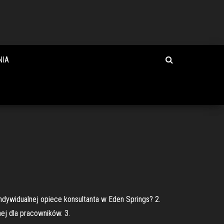
NIA
ndywidualnej opiece konsultanta w Eden Springs? 2.
ej dla pracowników. 3.