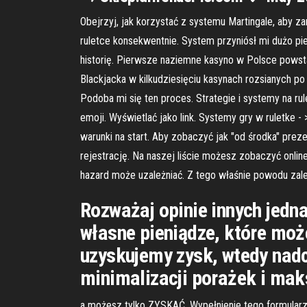
Obejrzyj, jak korzystać z systemu Martingale, aby za
ruletce konsekwentnie. System przyniósł mi dużo pi
historię. Pierwsze naziemne kasyno w Polsce pows
Blackjacka w kilkudziesięciu kasynach rozsianych p
Podoba mi się ten proces. Strategie i systemy na r
emoji. Wyświetlać jako link. Systemy gry w ruletke
warunki na start. Aby zobaczyć jak "od środka" pre
rejestrację. Na naszej liście możesz zobaczyć onlin
hazard może uzależniać. Z tego właśnie powodu zal
Rozważaj opinie innych jedn
własne pieniądze, które moż
uzyskujemy zysk, wtedy nadc
minimalizacji porażek i ma
a możesz tylko ZYSKAĆ. Wypełnienie tego formularz