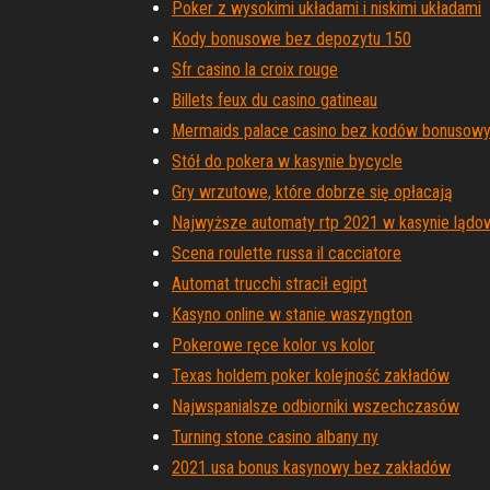
Poker z wysokimi układami i niskimi układami
Kody bonusowe bez depozytu 150
Sfr casino la croix rouge
Billets feux du casino gatineau
Mermaids palace casino bez kodów bonusow
Stół do pokera w kasynie bycycle
Gry wrzutowe, które dobrze się opłacają
Najwyższe automaty rtp 2021 w kasynie ląd
Scena roulette russa il cacciatore
Automat trucchi stracił egipt
Kasyno online w stanie waszyngton
Pokerowe ręce kolor vs kolor
Texas holdem poker kolejność zakładów
Najwspanialsze odbiorniki wszechczasów
Turning stone casino albany ny
2021 usa bonus kasynowy bez zakładów