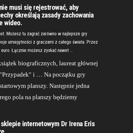
ie musi się rejestrować, aby
cechy określają zasady zachowania
e wideo.
bet. Możesz tu zagrać zarówno w najlepsze gry
woje umiejętności z graczami z całego świata. Przez
 euro. Łącznie możesz zyskać nawet …
 książek biograficznych, laureat głównej
, "Przypadek" i … Na początku gry
 startowym planszy. Następnie jedna
tórego pola na planszy będziemy
klepie internetowym Dr Irena Eris
ze