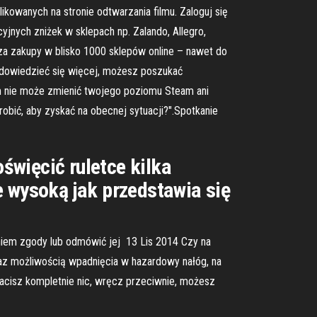
kowanych na stronie odtwarzania filmu. Zaloguj się
yjnych zniżek w sklepach np. Zalando, Allegro,
w za zakupy w blisko 1000 sklepów online – nawet do
by dowiedzieć się więcej, możesz poszukać
m nie może zmienić twojego poziomu Steam ani
obić, aby zyskać na obecnej sytuacji?".Spotkanie
święcić ruletce kilka
e wysoką jak przedstawia się
niem zgody lub odmówić jej 13 Lis 2014 Czy na
raz możliwością wpadnięcia w hazardowy nałóg, na
tracisz kompletnie nic, wręcz przeciwnie, możesz