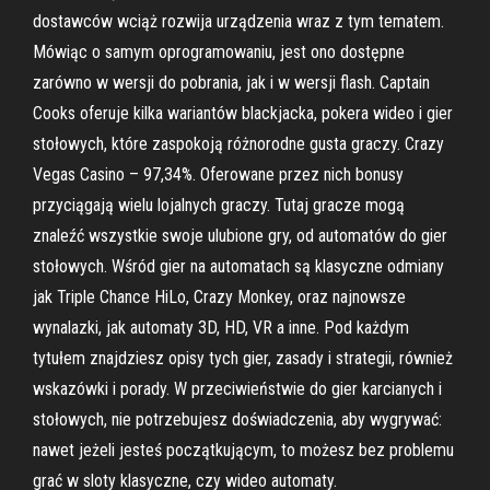
dostawców wciąż rozwija urządzenia wraz z tym tematem.
Mówiąc o samym oprogramowaniu, jest ono dostępne
zarówno w wersji do pobrania, jak i w wersji flash. Captain
Cooks oferuje kilka wariantów blackjacka, pokera wideo i gier
stołowych, które zaspokoją różnorodne gusta graczy. Crazy
Vegas Casino – 97,34%. Oferowane przez nich bonusy
przyciągają wielu lojalnych graczy. Tutaj gracze mogą
znaleźć wszystkie swoje ulubione gry, od automatów do gier
stołowych. Wśród gier na automatach są klasyczne odmiany
jak Triple Chance HiLo, Crazy Monkey, oraz najnowsze
wynalazki, jak automaty 3D, HD, VR a inne. Pod każdym
tytułem znajdziesz opisy tych gier, zasady i strategii, również
wskazówki i porady. W przeciwieństwie do gier karcianych i
stołowych, nie potrzebujesz doświadczenia, aby wygrywać:
nawet jeżeli jesteś początkującym, to możesz bez problemu
grać w sloty klasyczne, czy wideo automaty.