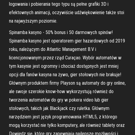
logowania i pobierania tego typu są pełne grafiki 3D i
efektownych animacji, oczywiście udźwiękowienie także stoi
na najwyższym poziomie.
Spinamba kasyno - 50% bonus i 50 darmowych spinów!
Spinamba kasyno jest operatorem gier hazardowych od 2019
roku, należącym do Atlantic Management B.V i
licencjonowanym przez rząd Curaçao. Wybór automatów w
tym kasynie jest ogromny i chociaż dostępnych jest mniej
opcji dla fanów kasyna na żywo, gier stołowych nie brakuje!
Głównym produktem firmy Playson są automaty do gry online,
ale swoje szerokie know-how wykorzystują również do
tworzenia automatów do gry w pokera video lub gier
stołowych, takich jak Blackjack czy ruletka. Głównym
narzędziem jest język programowania HTML5, z którego
mogą korzystać nie tylko komputery, ale również tablety oraz
Dowiedz się, które gry zapewniają najlepsze możliwości i