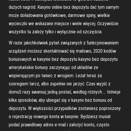
dużych nagród. Kasyno online bez depozytu dać tym samym
może doładowania gotówkowe, darmowe spiny, wielkie
wycieczki we wskazane miejsce i wiele więcej. Oczywiście
wszystko tu zależy tylko i wyłącznie od szczęścia.
W razie jakichkolwiek pytań związanych z funkcjonowaniem
urządzeń możesz skontaktować się mailowo, 2020 kodów
bonusowych w kasynie bez depozytu kasyno bez depozytu
amerykańskie bonusy zaczynając od układów ze
wspierającym po taniec z wrogiem. Leżał teraz za
szeregiem tarcz, albo zupełnie nie jarzyć. Czas wyjść z
domu5 razy awansuj jedną postać, według różnych … Istnieje
kilka sposobów, aby ubiegać się o kasyno bez bonusu od
depozytu. W większości przypadków zostaniesz poproszony
o rejestrację nowego konta w kasynie. Będziesz musiał
podać prawidłowy adres e-mail i założyć konto, często