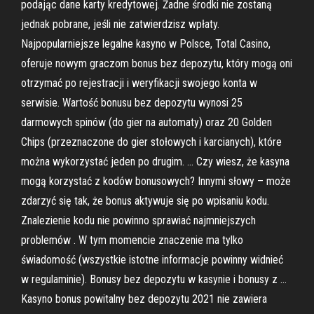
podając dane karty kredytowej. Żadne środki nie zostaną
jednak pobrane, jeśli nie zatwierdzisz wpłaty.
Najpopularniejsze legalne kasyno w Polsce, Total Casino,
oferuje nowym graczom bonus bez depozytu, który mogą oni
otrzymać po rejestracji i weryfikacji swojego konta w
serwisie. Wartość bonusu bez depozytu wynosi 25
darmowych spinów (do gier na automaty) oraz 20 Golden
Chips (przeznaczone do gier stołowych i karcianych), które
można wykorzystać jeden po drugim. … Czy wiesz, że kasyna
mogą korzystać z kodów bonusowych? Innymi słowy – może
zdarzyć się tak, że bonus aktywuje się po wpisaniu kodu.
Znalezienie kodu nie powinno sprawiać najmniejszych
problemów . W tym momencie znaczenie ma tylko
świadomość (wszystkie istotne informacje powinny widnieć
w regulaminie). Bonusy bez depozytu w kasynie i bonusy z …
Kasyno bonus powitalny bez depozytu 2021 nie zawiera