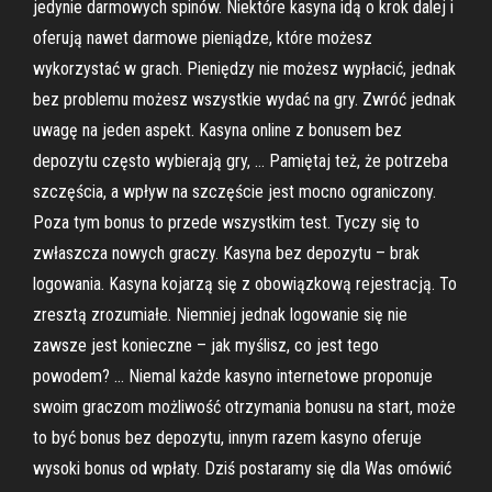
jedynie darmowych spinów. Niektóre kasyna idą o krok dalej i
oferują nawet darmowe pieniądze, które możesz
wykorzystać w grach. Pieniędzy nie możesz wypłacić, jednak
bez problemu możesz wszystkie wydać na gry. Zwróć jednak
uwagę na jeden aspekt. Kasyna online z bonusem bez
depozytu często wybierają gry, … Pamiętaj też, że potrzeba
szczęścia, a wpływ na szczęście jest mocno ograniczony.
Poza tym bonus to przede wszystkim test. Tyczy się to
zwłaszcza nowych graczy. Kasyna bez depozytu – brak
logowania. Kasyna kojarzą się z obowiązkową rejestracją. To
zresztą zrozumiałe. Niemniej jednak logowanie się nie
zawsze jest konieczne – jak myślisz, co jest tego
powodem? … Niemal każde kasyno internetowe proponuje
swoim graczom możliwość otrzymania bonusu na start, może
to być bonus bez depozytu, innym razem kasyno oferuje
wysoki bonus od wpłaty. Dziś postaramy się dla Was omówić