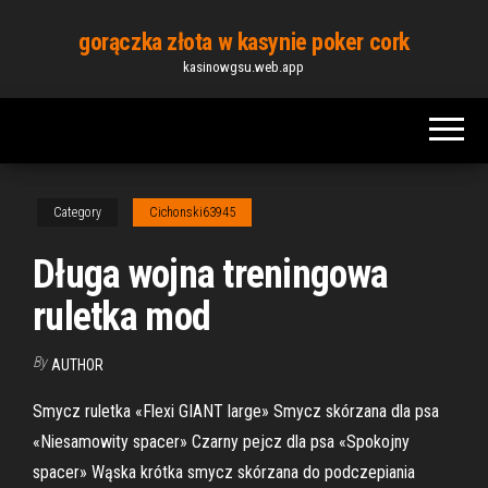
Skip
gorączka złota w kasynie poker cork
to
kasinowgsu.web.app
the
content
Category
Cichonski63945
Długa wojna treningowa
ruletka mod
By
AUTHOR
Smycz ruletka «Flexi GIANT large» Smycz skórzana dla psa
«Niesamowity spacer» Czarny pejcz dla psa «Spokojny
spacer» Wąska krótka smycz skórzana do podczepiania