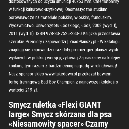
dostosowanych do użycia amunicji 40x53 mm. Chrematonimy
w funkcji kulturowo-użytkowej. Onomastyczne studium
porównawcze na materiale polskim, włoskim, francuskim,
Wydawnictwo, Uniwersytetu Łódzkiego, Łódź, 2008 (wyd. I),
2011 (wyd. II). ISBN 978-83-7525-233-0 Książka przedstawia
szerokie Premiery i zapowiedzi | ZnadPlanszy.pl - W katalogu
znajdują się zapowiedzi oraz daty premier gier planszowych
wydanych w polskiej wersji językowej Zapraszamy na kolejny
konkurs, tym razem z bardzo cenną nagrodą w roli głównej!
Nasz sponsor sklep www.takedown.pl przekazał bowiem
torbę treningową Bad Boy Champion z najnowszej kolekcji o
wartości 219 zł.
Smycz ruletka «Flexi GIANT
large» Smycz skórzana dla psa
«Niesamowity spacer» Czarny