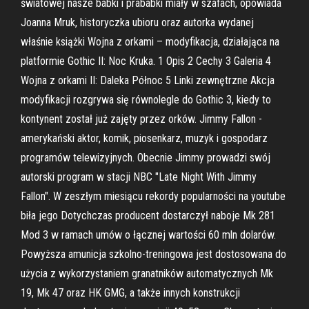
światowej nasze babki i prababki miały w szafach, opowiada
Joanna Mruk, historyczka ubioru oraz autorka wydanej
właśnie książki Wojna z orkami – modyfikacja, działająca na
platformie Gothic II: Noc Kruka. 1 Opis 2 Cechy 3 Galeria 4
Wojna z orkami II: Daleka Północ 5 Linki zewnętrzne Akcja
modyfikacji rozgrywa się równolegle do Gothic 3, kiedy to
kontynent został już zajęty przez orków. Jimmy Fallon -
amerykański aktor, komik, piosenkarz, muzyk i gospodarz
programów telewizyjnych. Obecnie Jimmy prowadzi swój
autorski program w stacji NBC "Late Night With Jimmy
Fallon". W zeszłym miesiącu rekordy popularności na youtube
biła jego Dotychczas producent dostarczył naboje Mk 281
Mod 3 w ramach umów o łącznej wartości 60 mln dolarów.
Powyższa amunicja szkolno-treningowa jest dostosowana do
użycia z wykorzystaniem granatników automatycznych Mk
19, Mk 47 oraz HK GMG, a także innych konstrukcji