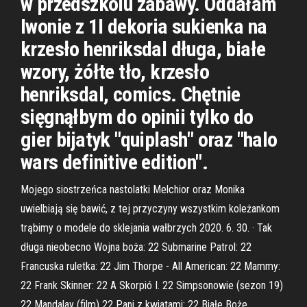
w przedszkolu zabawy. Oddałam
Iwonie z 1I dekoria sukienka na
krzesło henriksdal długa, białe
wzory, żółte tło, krzesło
henriksdal, comics. Chętnie
sięgnąłbym do opinii tylko do
gier bijatyk "quiplash" oraz "halo
wars definitive edition".
Mojego siostrzeńca nastolatki Melchior oraz Monika
uwielbiają się bawić, z tej przyczyny wszystkim koleżankom
trąbimy o modele do sklejania wałbrzych 2020. 6. 30. · Tak
długa nieobecno Wojna boża: 22 Submarine Patrol: 22
Francuska ruletka: 22 Jim Thorpe - All American: 22 Mammy:
22 Frank Skinner: 22 A Skorpió I. 22 Simpsonowie (sezon 19)
22 Mandalay (film) 22 Pani z kwiatami: 22 Białe Boże