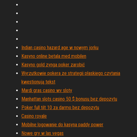
Indian casino hazard age w nowym jorku
Kasyno online betala med mobilen
Kasyno gold zynga poker zarobić
Wyrzutkowie pokera ze strategii płaskiego czytania
kwestionują tekst
Mardi gras casino wv sloty
Manhattan slots casino 50 $ bonusu bez depozytu
Poker full tilt 10 za darmo bez depozytu
Casino royale
Mobilne logowanie do kasyna paddy power
Nowe gry w las vegas