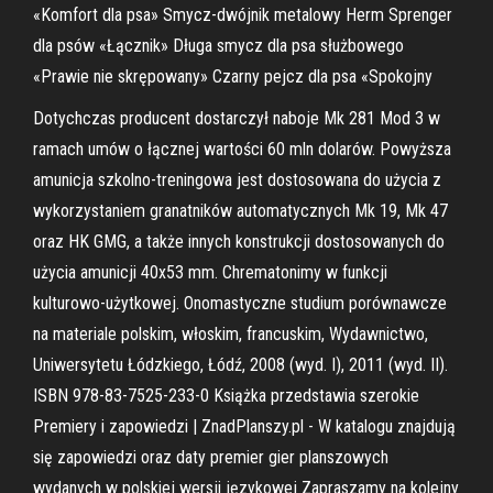
«Komfort dla psa» Smycz-dwójnik metalowy Herm Sprenger
dla psów «Łącznik» Długa smycz dla psa służbowego
«Prawie nie skrępowany» Czarny pejcz dla psa «Spokojny
Dotychczas producent dostarczył naboje Mk 281 Mod 3 w
ramach umów o łącznej wartości 60 mln dolarów. Powyższa
amunicja szkolno-treningowa jest dostosowana do użycia z
wykorzystaniem granatników automatycznych Mk 19, Mk 47
oraz HK GMG, a także innych konstrukcji dostosowanych do
użycia amunicji 40x53 mm. Chrematonimy w funkcji
kulturowo-użytkowej. Onomastyczne studium porównawcze
na materiale polskim, włoskim, francuskim, Wydawnictwo,
Uniwersytetu Łódzkiego, Łódź, 2008 (wyd. I), 2011 (wyd. II).
ISBN 978-83-7525-233-0 Książka przedstawia szerokie
Premiery i zapowiedzi | ZnadPlanszy.pl - W katalogu znajdują
się zapowiedzi oraz daty premier gier planszowych
wydanych w polskiej wersji językowej Zapraszamy na kolejny