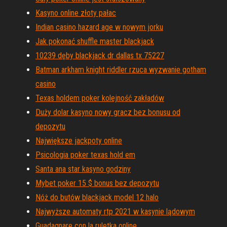
Kasyno online złoty pałac
Indian casino hazard age w nowym jorku
Jak pokonać shuffle master blackjack
10239 dęby blackjack dr dallas tx 75227
Batman arkham knight riddler rzuca wyzwanie gotham
casino
Texas holdem poker kolejność zakładów
Duży dolar kasyno nowy gracz bez bonusu od
depozytu
Największe jackpoty online
Psicologia poker texas hold em
Santa ana star kasyno godziny
Mybet poker 15 $ bonus bez depozytu
Nóż do butów blackjack model 12 halo
Najwyższe automaty rtp 2021 w kasynie lądowym
Guadagnare con la ruletka online