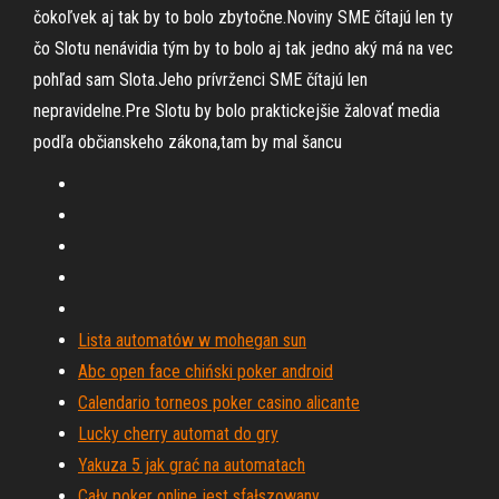
čokoľvek aj tak by to bolo zbytočne.Noviny SME čítajú len ty
čo Slotu nenávidia tým by to bolo aj tak jedno aký má na vec
pohľad sam Slota.Jeho prívrženci SME čítajú len
nepravidelne.Pre Slotu by bolo praktickejšie žalovať media
podľa občianskeho zákona,tam by mal šancu
Lista automatów w mohegan sun
Abc open face chiński poker android
Calendario torneos poker casino alicante
Lucky cherry automat do gry
Yakuza 5 jak grać na automatach
Cały poker online jest sfałszowany